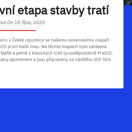
ní etapa stavby tratí
ed On 18 října, 2020
viru v České republice se našemu slovenskému mapaři
ončit první balík map. Na těchto mapách byla zahájena
 štafle a jedné z klasických tratí (pravděpodobně PreO2).
lovány oponentem a jsou připraveny na návštěvu IOF SEA