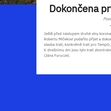
Dokončena prv
Post
Ještě před nástupem druhé vlny korona
Robertu Mičekovi podařilo přijet a dok
stavba tratí, konkrétně tratí pro TempO,
K dnešnímu dni jsou tyto trati zkontro
(Jána Furucze).