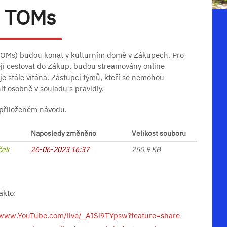
TOMs
(TOMs) budou konat v kulturním domě v Zákupech. Pro
jí cestovat do Zákup, budou streamovány online
e stále vítána. Zástupci týmů, kteří se nemohou
nit osobně v souladu s pravidly.
 přiloženém návodu.
Naposledy změněno
Velikost souboru
ček
26-06-2023 16:37
250.9 KB
akto:
/www.YouTube.com/live/_AISi9TYpsw?feature=share