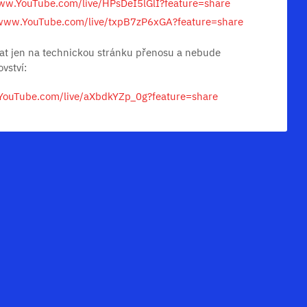
www.YouTube.com/live/HPsDeI5lGlI?feature=share
/www.YouTube.com/live/txpB7zP6xGA?feature=share
vat jen na technickou stránku přenosu a nebude
vství:
YouTube.com/live/aXbdkYZp_0g?feature=share