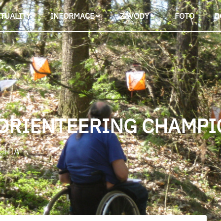
TUALITY
INFORMACE
ZÁVODY
FOTO
D
ORIENTEERING CHAMPI
ECHIA